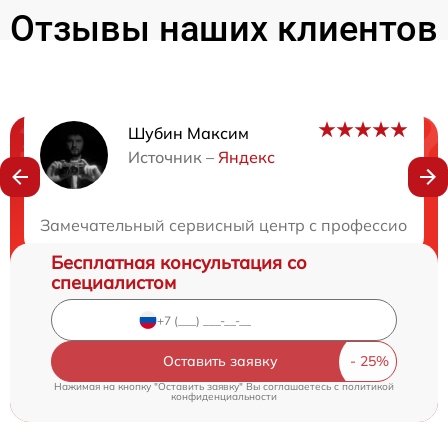
Отзывы наших клиентов
Шубин Максим
Нужна консультация?
Источник –
Яндекс
Закажите бесплатную консультацию
Замечательный сервисный центр с профессиональн
Бесплатная консультация со
специалистом
Оставить заявку
Нажимая на кнопку "Оставить заявку" Вы соглашаетесь c
политикой
конфиденциальности