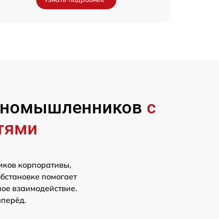
диномышленников
с
тями
иков корпоративы,
обстановке помогает
ное взаимодействие.
вперёд.