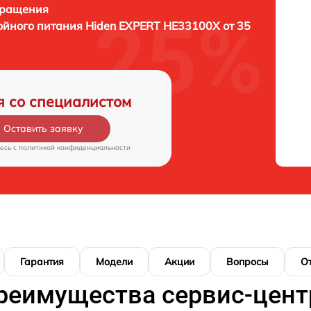
бращения
ойного питания Hiden EXPERT HE33100X от 35
я со специалистом
Оставить заявку
есь c
политикой конфиденциальности
Гарантия
Модели
Акции
Вопросы
О
реимущества сервис-цент