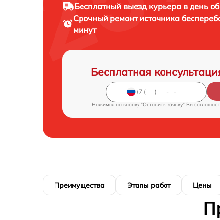
Бесплатный выезд курьера
в день о
Срочный ремонт
источника беспереб
минут
Бесплатная консультаци
Нажимая на кнопку "Оставить заявку" Вы соглашает
Преимущества
Этапы работ
Цены
П