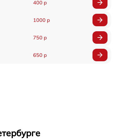
400 р
1000 р
750 р
650 р
етербурге