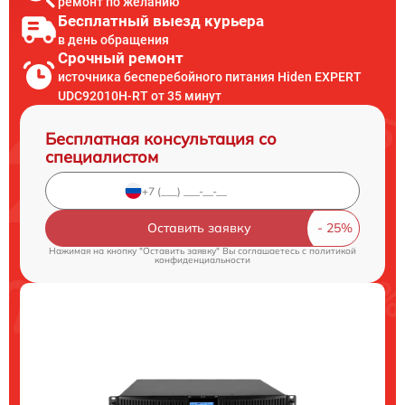
ремонт по желанию
Бесплатный выезд курьера
в день обращения
Срочный ремонт
источника бесперебойного питания Hiden EXPERT
UDC92010H-RT от 35 минут
Бесплатная консультация со
специалистом
Оставить заявку
Нажимая на кнопку "Оставить заявку" Вы соглашаетесь c
политикой
конфиденциальности