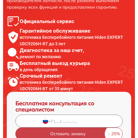
производителем запчасти, после ремонта выполняем
проверку всех функций и предоставляем гарантию.
Официальный сервис
Гарантийное обслуживание
источника бесперебойного питания Hiden EXPERT
UDC9206H-RT до 3 лет
Диагностика за наш счет,
ремонт по желанию
Бесплатный выезд курьера
в день обращения
Срочный ремонт
источника бесперебойного питания Hiden EXPERT
UDC9206H-RT от 35 минут
Бесплатная консультация со
специалистом
Оставить заявку