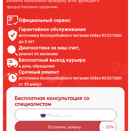
ремонта выполняем проверку всех функций и
предоставляем гарантию.
Официальный сервис
Гарантийное обслуживание
источника бесперебойного питания Hiden KC33100H
до 3 лет
Диагностика за наш счет,
ремонт по желанию
Бесплатный выезд курьера
в день обращения
Срочный ремонт
источника бесперебойного питания Hiden KC33100H
от 35 минут
Бесплатная консультация со
специалистом
Оставить заявку